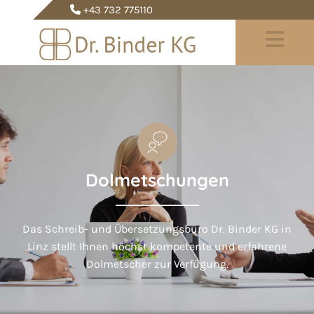
+43 732 775110

Dolmetschungen
Das Schreib- und Übersetzungsbüro Dr. Binder KG in
Linz stellt Ihnen höchst kompetente und erfahrene
Dolmetscher zur Verfügung.